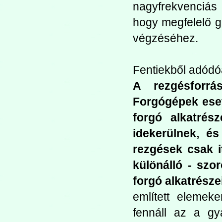
nagyfrekvenciás 
hogy megfelelő g
végzéséhez.
Fentiekből adódóa
A rezgésforrá
Forgógépek eset
forgó alkatrész
idekerülnek, é
rezgések csak i
különálló - szo
forgó alkatrész
említett eleme
fennáll az a g