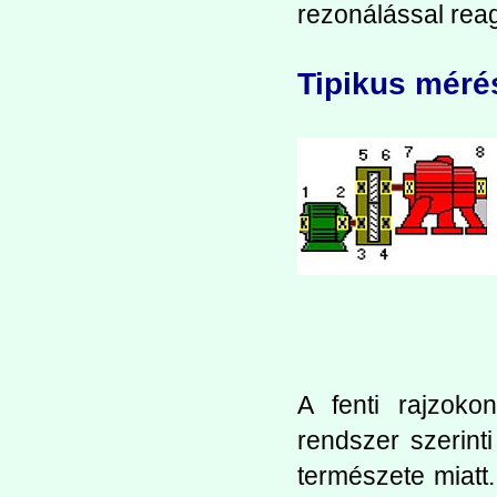
rezonálással rea
Tipikus méré
A fenti rajzokon
rendszer szerin
természete miatt.