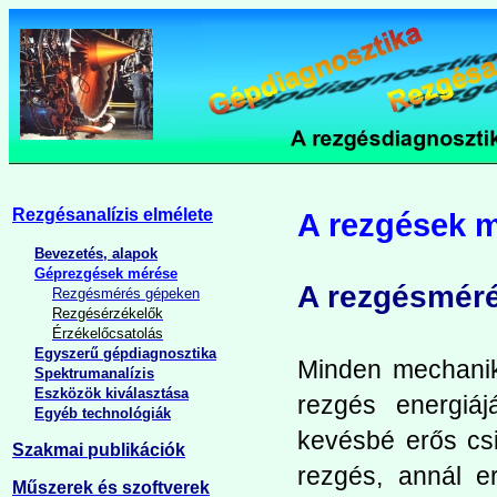
Rezgésanalízis elmélete
A rezgések 
Bevezetés, alapok
Géprezgések mérése
A rezgésméré
Rezgésmérés gépeken
Rezgésérzékelők
Érzékelőcsatolás
Egyszerű gépdiagnosztika
Minden mechanik
Spektrumanalízis
Eszközök kiválasztása
rezgés energiá
Egyéb technológiák
kevésbé erős csil
Szakmai publikációk
rezgés, annál e
Műszerek és szoftverek