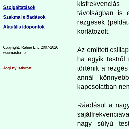
kisfrekvenciás
Szolgáltatások
távolságban is 
Szakmai előadások
rezgések (példá
Aktuális időpontok
korlátozott.
Copyright: Rahne Eric 2007-2026
Az említett csilla
webmaster: er
ha egyik testről
történik a rezgé
Jogi nyilatkozat
annál könnyebb
kapcsolatban nem
Ráadásul a nagy
sajátfrekvenciáv
nagy súlyú tes