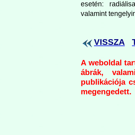
esetén: radiáli
valamint tengelyi
VISSZA
A weboldal tar
ábrák, valam
publikációja 
megengedett.