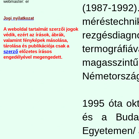
webmaster: er
(1987-1992
Jogi nyilatkozat
mérést
A weboldal tartalmát szerzői jogok
rezgésdi
védik, ezért az írások, ábrák,
valamint fényképek másolása,
termográfiá
tárolása és publikációja csak a
szerző
előzetes írásos
engedélyével megengedett.
magasszi
Németország
1995 óta ok
és a Budap
Egyetemen/ 