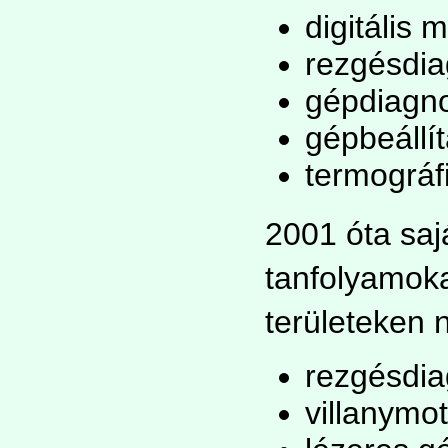
digitális 
rezgésdia
gépdiagno
gépbeállí
termográf
2001 óta saj
tanfolyamoka
területeken 
rezgésdia
villanymo