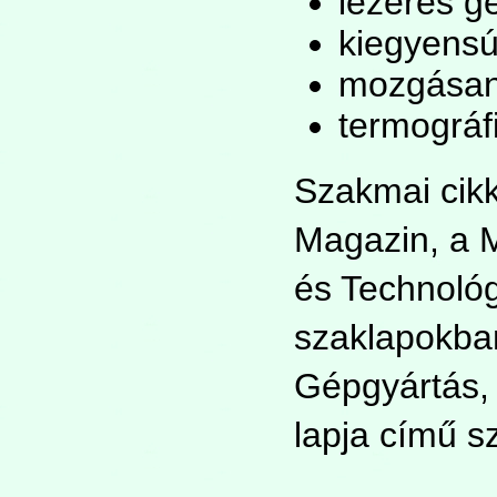
lézeres g
kiegyensú
mozgásan
termográf
Szakmai cikk
Magazin, a 
és Technológ
szaklapokban
Gépgyártás, 
lapja című s