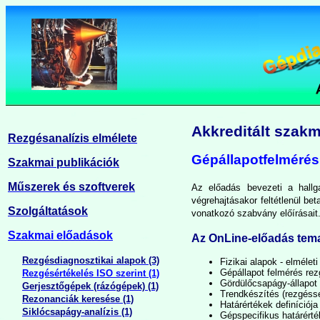
Akkreditált szak
Rezgésanalízis elmélete
Gépállapotfelmérés
Szakmai publikációk
Műszerek és szoftverek
Az előadás bevezeti a hallg
végrehajtásakor feltétlenül be
Szolgáltatások
vonatkozó szabvány előírásait
Szakmai előadások
Az OnLine-előadás tema
Rezgésdiagnosztikai alapok (3)
Fizikai alapok - elmélet
Gépállapot felmérés re
Rezgésértékelés ISO szerint (1)
Gördülőcsapágy-állapot
Gerjesztőgépek (rázógépek) (1)
Trendkészítés (rezgéss
Rezonanciák keresése (1)
Határértékek definíciój
Siklócsapágy-analízis (1)
Gépspecifikus határért