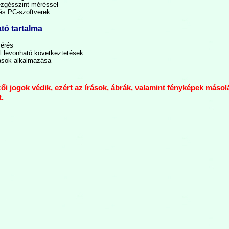
ezgésszint méréssel
és PC-szoftverek
tó tartalma
mérés
 levonható következtetések
rások alkalmazása
ői jogok védik, ezért az írások, ábrák, valamint fényképek másol
.