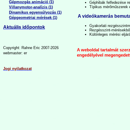
Gépmozgás animáció (1)
Géphibák felfedezése r
Típikus mérőműszerek 
Villanymotor-analízis (1)
Dinamikus egyensúlyozás (1)
A videókamerás bemuta
Gépgeometriai mérések (1)
Gyakorlati rezgésszint
Aktuális időpontok
Rezgésszint-mérésekből
Különleges mérési eljá
Copyright: Rahne Eric 2007-2026
A weboldal tartalmát szerz
webmaster: er
engedélyével megengedett
Jogi nyilatkozat