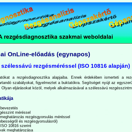
mai OnLine-előadás (egynapos)
 szélessávú rezgésméréssel (ISO 10816 alapján)
atókat a rezgésdiagnosztika alapjaiba. Ennek érdekében ismerteti a re
tartandó szabályokat, figyelmeztet a buktatókra. Segítséget nyújt az egysze
. Olyan eljárásokat közöl, melyek alkalmazásával a szélessávú rezgésszintmé
tikája
i bevezetés
zgésszint méréssel
 meghatározás rezgésgyorsulás méréssel
ebességről és rezgésgyorsulásról)
a ISO 10816 szerint
ékek meghatározása