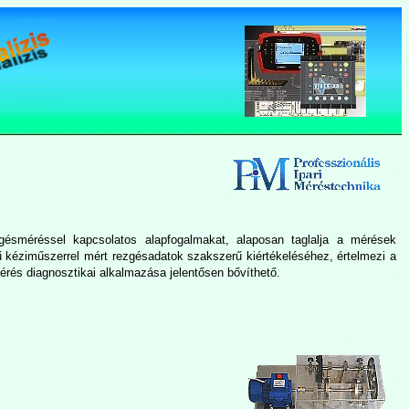
zgésméréssel kapcsolatos alapfogalmakat, alaposan taglalja a mérések
rű kéziműszerrel mért rezgésadatok szakszerű kiértékeléséhez, értelmezi a
rés diagnosztikai alkalmazása jelentősen bővíthető.