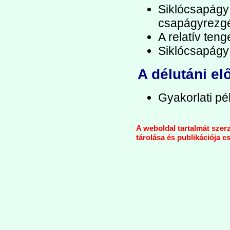
Siklócsapágy
csapágyrezg
A relatív ten
Siklócsapágy 
A délutáni el
Gyakorlati p
A weboldal tartalmát szerz
tárolása és publikációja c