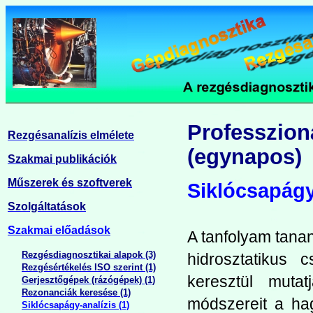
Professzion
Rezgésanalízis elmélete
(egynapos)
Szakmai publikációk
Műszerek és szoftverek
Siklócsapágy
Szolgáltatások
Szakmai előadások
A tanfolyam tana
Rezgésdiagnosztikai alapok (3)
hidrosztatikus 
Rezgésértékelés ISO szerint (1)
keresztül muta
Gerjesztőgépek (rázógépek) (1)
Rezonanciák keresése (1)
módszereit a ha
Siklócsapágy-analízis (1)