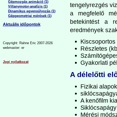
Gépmozgás animáció (1)
tengelyrezgés viz
Villanymotor-analízis (1)
Dinamikus egyensúlyozás (1)
a megfelelő mé
Gépgeometriai mérések (1)
betekintést a r
Aktuális időpontok
eredmények szak
Kiscsoportos
Copyright: Rahne Eric 2007-2026
Részletes (kb
webmaster: er
Számítógépes p
Gyakorlati pé
Jogi nyilatkozat
A délelőtti e
Fizikai alapo
siklócsapágy
A kenőfilm ki
Siklócsapágy 
Mérési módsz